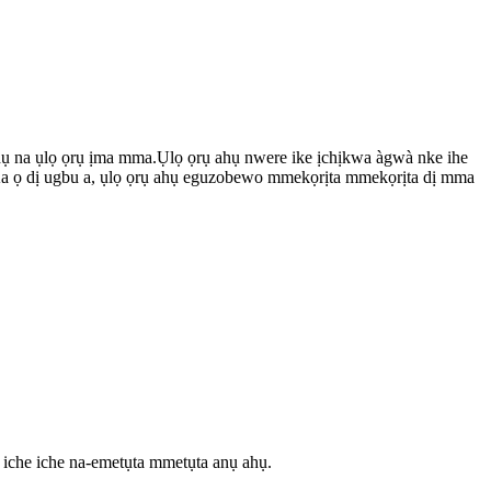
ụ na ụlọ ọrụ ịma mma.Ụlọ ọrụ ahụ nwere ike ịchịkwa àgwà nke ihe
.Ka ọ dị ugbu a, ụlọ ọrụ ahụ eguzobewo mmekọrịta mmekọrịta dị mma
 iche iche na-emetụta mmetụta anụ ahụ.