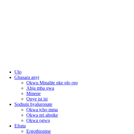
Ụlọ
Gbasara anyị
Okwu Mmalite nke ụlọ ọrụ
Ahịa mba ụwa
Mmepe
Onye isi isi
Sodium hyaluronate
Ọkwa ịchọ mma
Ọkwa nri ahụike
Ọkwa ọgwụ
Efrata
Ergothionine