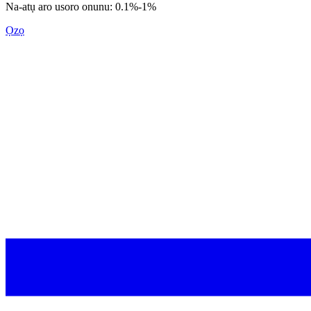
Na-atụ aro usoro onunu: 0.1%-1%
Ọzọ