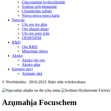
Glucosamine hydrochloride
Sodium polyglutamate
Chondroitin sulfate
Ngwa ngwa ngwa karịa
Ngwọta
Ụlọ ọrụ ịzụ ahịa
Ọrụ ahaziri ahazi
Ụlọ ọrụ pụrụ iche
OEM/ODM
R&D
Otu R&D
Mmemme ọhụrụ
Akụkọ
Akụkọ ụlọ ọrụ
Akụkọ ahia
Kpọtụrụ anyị
Atụmatụ nkà
© Nwebiisinka - 2010-2023: Ikike niile echekwabara.
Azụmahịa Focuschem