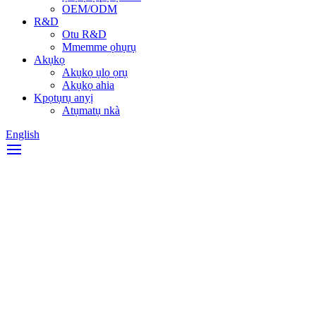
OEM/ODM
R&D
Otu R&D
Mmemme ọhụrụ
Akụkọ
Akụkọ ụlọ ọrụ
Akụkọ ahia
Kpọtụrụ anyị
Atụmatụ nkà
English