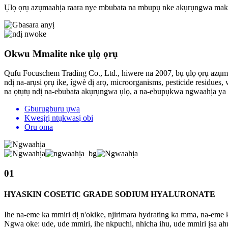
Ụlọ ọrụ azụmaahịa raara nye mbubata na mbupụ nke akụrụngwa maka
Okwu Mmalite nke ụlọ ọrụ
Qufu Focuschem Trading Co., Ltd., hiwere na 2007, bụ ụlọ ọrụ az
ndị na-arụsi ọrụ ike, ígwè dị arọ, microorganisms, pesticide resi
na ọtụtụ ndị na-ebubata akụrụngwa ụlọ, a na-ebupụkwa ngwaahịa ya
Gburugburu ụwa
Kwesịrị ntụkwasị obi
Oru oma
01
HYASKIN COSETIC GRADE SODIUM HYALURONATE
Ihe na-eme ka mmiri dị n'okike, njirimara hydrating ka mma, na-eme
Ngwa oke: ude, ude mmiri, ihe nkpuchi, nhicha ihu, ude mmiri ịsa ah