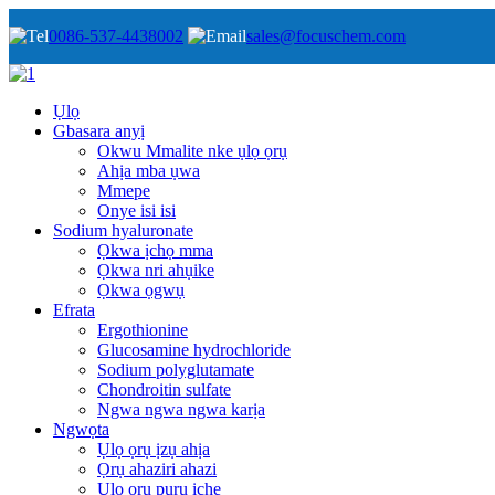
0086-537-4438002
sales@focuschem.com
Ụlọ
Gbasara anyị
Okwu Mmalite nke ụlọ ọrụ
Ahịa mba ụwa
Mmepe
Onye isi isi
Sodium hyaluronate
Ọkwa ịchọ mma
Ọkwa nri ahụike
Ọkwa ọgwụ
Efrata
Ergothionine
Glucosamine hydrochloride
Sodium polyglutamate
Chondroitin sulfate
Ngwa ngwa ngwa karịa
Ngwọta
Ụlọ ọrụ ịzụ ahịa
Ọrụ ahaziri ahazi
Ụlọ ọrụ pụrụ iche