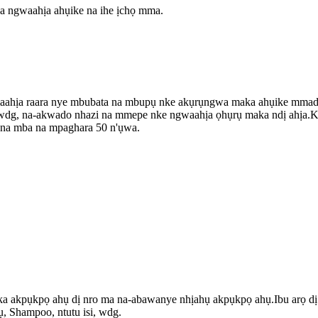
 ngwaahịa ahụike na ihe ịchọ mma.
ụmaahịa raara nye mbubata na mbupụ nke akụrụngwa maka ahụike mmad
dues, wdg, na-akwado nhazi na mmepe nke ngwaahịa ọhụrụ maka ndị ahịa
 na mba na mpaghara 50 n'ụwa.
 ka akpụkpọ ahụ dị nro ma na-abawanye nhịahụ akpụkpọ ahụ.Ibu arọ dị
ụ, Shampoo, ntutu isi, wdg.